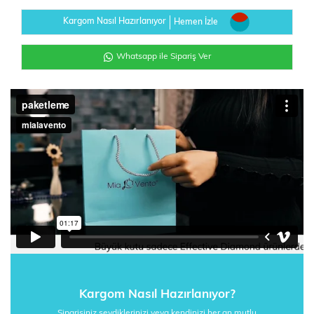
Kargom Nasıl Hazırlanıyor
Hemen İzle
Whatsapp ile Sipariş Ver
Kargom Nasıl Hazırlanıyor?
Siparişiniz sevdiklerinizi veya kendinizi her an mutlu