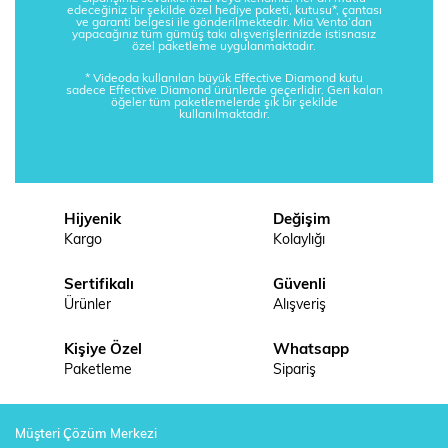
edeceğiniz bir şekilde özel hediye paketi, kutusu*, çantası
ve garanti belgesi ile gönderilmektedir. Mia Vento’dan
yapacağınız tüm gümüş takı alışverişlerinizde istisnasız
özel paketleme uygulanmaktadır.
* Videoda kullanılan büyük Effective Diamond kutu
sadece Effective Diamond ürünlerde geçerlidir. Geri kalan
öğeler tüm paketlemelerde şık bir şekilde
kullanılmaktadır.
Hijyenik
Değişim
Kargo
Kolaylığı
Sertifikalı
Güvenli
Ürünler
Alışveriş
Kişiye Özel
Whatsapp
Paketleme
Sipariş
Müşteri Çözüm Merkezi