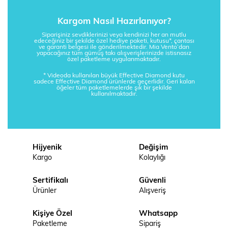
Kargom Nasıl Hazırlanıyor?
Siparişiniz sevdiklerinizi veya kendinizi her an mutlu
edeceğiniz bir şekilde özel hediye paketi, kutusu*, çantası
ve garanti belgesi ile gönderilmektedir. Mia Vento’dan
yapacağınız tüm gümüş takı alışverişlerinizde istisnasız
özel paketleme uygulanmaktadır.
* Videoda kullanılan büyük Effective Diamond kutu
sadece Effective Diamond ürünlerde geçerlidir. Geri kalan
öğeler tüm paketlemelerde şık bir şekilde
kullanılmaktadır.
Hijyenik
Değişim
Kargo
Kolaylığı
Sertifikalı
Güvenli
Ürünler
Alışveriş
Kişiye Özel
Whatsapp
Paketleme
Sipariş